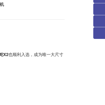
印机
也顺利入选，成为唯一大尺寸
尾蛇X2