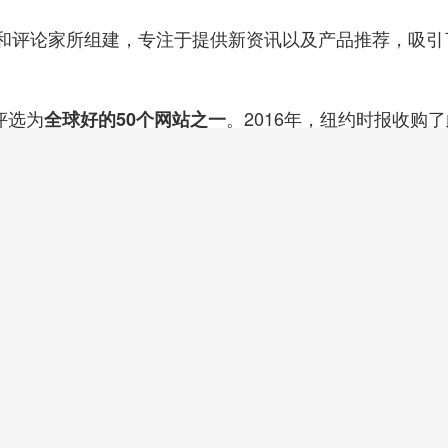
和评论家所组建，专注于提供新资讯以及产品推荐，吸引
志评选为
。2016年，纽约时报收购
全球好的50个网站之一
版的日报，在全世界发行，有相当高的影响力，美国
高级
Hubs、Make、PCMag和Tom's Guide中的文章，