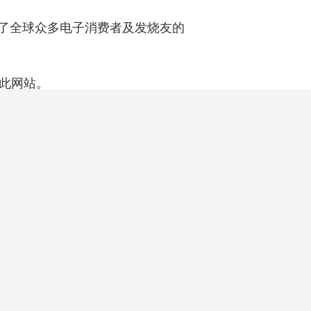
了全球众多电子消费者及发烧友的
了此网站。
，长期以来
报纸、严肃刊物的代表
以及亚马逊等网站上的客户评论，为新手列出