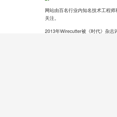
网站由百名行业内知名技术工程师
关注。
2013年Wirecutter被《时代》杂
《纽约时报》是一份在美国纽约出
拥有
和
。
良好的公信力
权威性
评选标准：
Wirecutter参考了知名平台3D 
一份佳 3D 打印机候选清单。